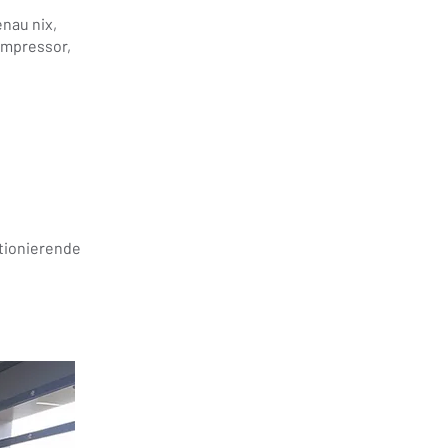
enau nix,
ompressor,
tionierende