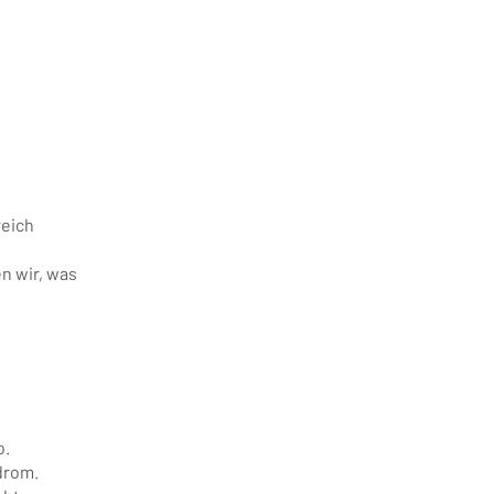
reich
n wir, was
o.
drom.