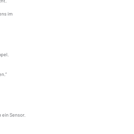
cht.
ens im
mpel.
en.“
 ein Sensor.