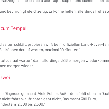
eranzeigen sehe ich nicht alle Tage“, sagt er und lächelt dabei ni
und beunruhigt gleichzeitig. Er könne helfen, allerdings frühest
t zum Tempel
 selten schläft, probieren wir’s beim offiziellen Land-Rover-Te
Sie können darauf warten, maximal 90 Minuten.“
tet „darauf warten“ dann allerdings: „Bitte morgen wiederkomm
men morgen wieder.
 zwei
ne Diagnose gemacht. Viele Fehler. Außerdem fehlt oben im Dach
 nicht fahren, aufrichten geht nicht. Das macht 380 Euro.
ndestens 2.000 bis 2.500.“