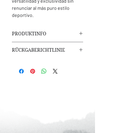
versatilidad y exclusividad sin
renunciar al más puro estilo
deportivo.
PRODUKTINFO
PDF
RÜCKGABERICHTLINIE
Kein Widerrufsrecht bei Downloads
Unsere Produkte werden
ausschließlich in digitaler Form (z. B.
als Download oder Streaming-Inhalt)
bereitgestellt.
Gemäß § 356 Abs. 5 BGB erlischt das
gesetzliche Widerrufsrecht bei
Verträgen über digitale Inhalte, sobald
wir mit der Ausführung des Vertrages
begonnen haben, nachdem Sie
ausdrücklich zugestimmt haben, dass
wir mit der Vertragserfüllung vor Ablauf