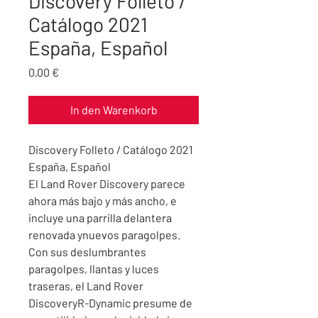
Discovery Folleto /
Catálogo 2021
España, Español
Preis
0,00 €
In den Warenkorb
Discovery Folleto / Catálogo 2021
España, Español
El Land Rover Discovery parece
ahora más bajo y más ancho, e
incluye una parrilla delantera
renovada ynuevos paragolpes.
Con sus deslumbrantes
paragolpes, llantas y luces
traseras, el Land Rover
DiscoveryR-Dynamic presume de