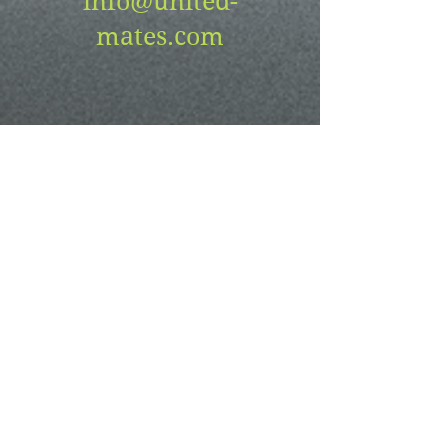
info@united-
mates.com
Stay up to date with
the latest episodes
and news.
For general